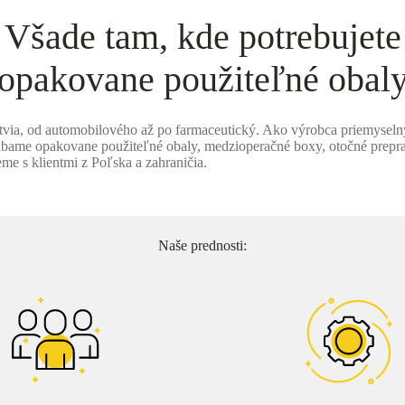
Všade tam, kde potrebujete
opakovane použiteľné obal
etvia, od automobilového až po farmaceutický. Ako výrobca priemyseln
ábame opakovane použiteľné obaly, medzioperačné boxy, otočné preprav
me s klientmi z Poľska a zahraničia.
Naše prednosti: