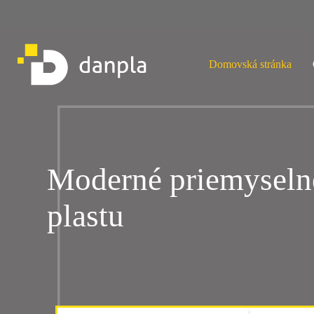
Skip
to
content
Domovská stránka
Domovská stránka
Moderné priemyseln
plastu