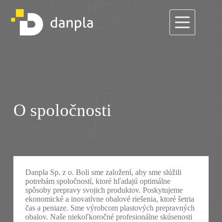
Skip
to
content
O spoločnosti
Danpla Sp. z o. Boli sme založení, aby sme slúžili
potrebám spoločností, ktoré hľadajú optimálne
spôsoby prepravy svojich produktov. Poskytujeme
ekonomické a inovatívne obalové riešenia, ktoré šetria
čas a peniaze. Sme výrobcom plastových prepravných
obalov. Naše niekoľkoročné profesionálne skúsenosti