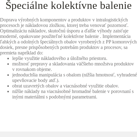
Špeciálne kolektívne balenie
Doprava výrobných komponentov a produktov v intralogistických
procesoch je nákladovou zložkou, ktorej treba venovať pozornosť.
Optimalizáciu nákladov, skutočnú úsporu a ďalšie výhody zaisťuje
moderné, opakovane použiteľné kolektívne balenie . Implementácia
ľahkých a odolných špeciálnych obalov vyrobených z PP komorových
dosiek, presne prispôsobených potrebám produktov a procesov, sa
premieta napríklad do:
lepšie využitie nákladového a úložného priestoru.
možnosť prepravy a skladovania väčšieho množstva produktov
v rovnakom objeme.
jednoduchšia manipulácia s obalom (nižšia hmotnosť, vyhradené
upevňovacie body atď.).
obrat uzavretých obalov a viacnásobné využitie obalov.
nižšie náklady na viacnásobné hromadné balenie v porovnaní s
inými materiálmi s podobnými parametrami.