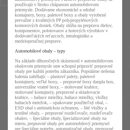
používajú v široko chápanom automobilovom
priemysle. Dodávame ekonomické a odolné
kontajnery, boxy, paletové boxy a obaly vyrobené
prevažne z kvalitných PP polypropylénových
komorových dosiek. Obaly slúžia na prepravu dielov,
komponentov, polotovarov a hotových výrobkov v
dodávateľských reťazcoch, intralogistike a
medzioperačnej preprave.
Automobilové obaly – typy
Na základe dlhoročných skúseností v automobilovom
obalovom priemysle sme schopní pripraviť prepravné
obaly pre každú potrebu zákazníka. Populárne riešenia
balenia zahŕňajú: – plastové palety, paletové
kontajnery, veľké boxy, – prepravné boxy danpla box,
univerzálne vratné boxy, – stohované krabice,
stohované kontajnery, prepravné a skladovacie
krabice, – baliace mriežky, baliace mriežky, vložky
baliacich mriežok, – opakovane použiteľný obal, –
ESD obal s antistatickou ochranou, – šité vložky a
textilné obaly, – prepravné rozdeľovače, rozdeľovače
obalov, – špeciálne obaly, špecializované obaly na
mieru, prepravné obaly pre automobilový priemysel
pre špeciálne potreby, automatizačné obaly, prepravné