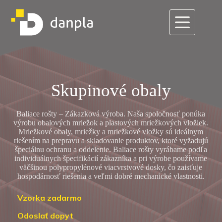
Skip
to
content
Skupinové obaly
Baliace rošty – Zákazková výroba. Naša spoločnosť ponúka
výrobu obalových mriežok a plastových mriežkových vložiek.
Mriežkové obaly, mriežky a mriežkové vložky sú ideálnym
riešením na prepravu a skladovanie produktov, ktoré vyžadujú
špeciálnu ochranu a oddelenie. Baliace rošty vyrábame podľa
individuálnych špecifikácií zákazníka a pri výrobe používame
väčšinou polypropylénové viacvrstvové dosky, čo zaisťuje
hospodárnosť riešenia a veľmi dobré mechanické vlastnosti.
Vzorka zadarmo
Odoslať dopyt