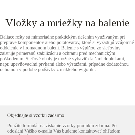
Vložky a mriežky na balenie
Baliace rošty sú mimoriadne praktickým riešením využívaným pri
preprave komponentov alebo polotovarov, ktoré si vyžadujú vzájomné
oddelenie v hromadnom balení. Balenie s výplňou zo sieťoviny
zaisťuje primeranú stabilizáciu a ochranu pred mechanickým
poškodením. Sieťové obaly je možné vybaviť ďalšími doplnkami,
napr. upevňovacími prvkami alebo výstužami, prípadne dodatočnou
ochranou v podobe podšívky z mäkkého wigofilu.
Objednajte si vzorku zadarmo
Použite formulár na získanie vzorky produktu zdarma. Po
odoslaní Vášho e-mailu Vás budeme kontaktovať ohľadom