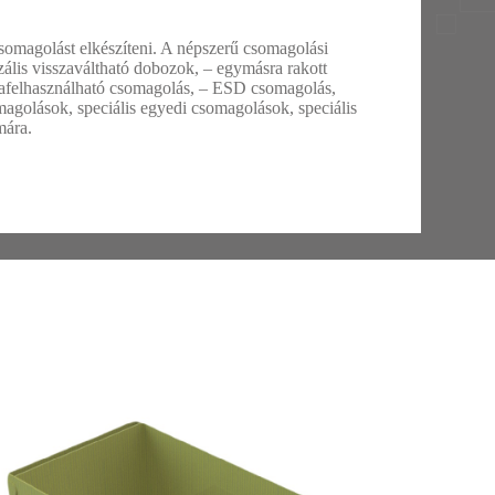
csomagolást elkészíteni. A népszerű csomagolási
lis visszaváltható dobozok, – egymásra rakott
jrafelhasználható csomagolás, – ESD csomagolás,
somagolások, speciális egyedi csomagolások, speciális
mára.