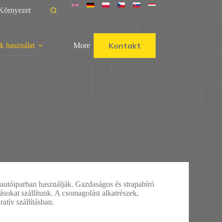
Környezet
Kontakt
k használat
More
 autóiparban használják. Gazdaságos és strapabíró
okat szállítunk. A csomagolást alkatrészek,
atív szállításban.