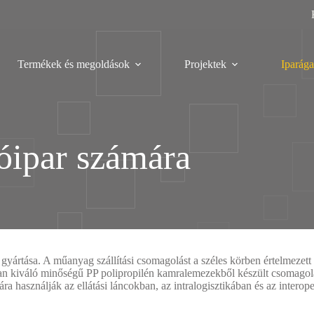
Termékek és megoldások
Projektek
Iparága
óipar számára
gyártása. A műanyag szállítási csomagolást a széles körben értelmezett
an kiváló minőségű PP polipropilén kamralemezekből készült csomagolás
ra használják az ellátási láncokban, az intralogisztikában és az interoper