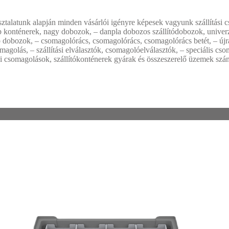
sztalatunk alapján minden vásárlói igényre képesek vagyunk szállítási 
konténerek, nagy dobozok, – danpla dobozos szállítódobozok, univerzá
oló dobozok, – csomagolórács, csomagolórács, csomagolórács betét, – ú
somagolás, – szállítási elválasztók, csomagolóelválasztók, – speciális c
ási csomagolások, szállítókonténerek gyárak és összeszerelő üzemek szá