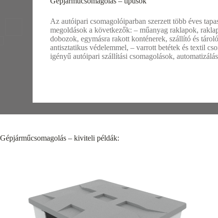
Gépjárműcsomagolás – típusok
Az autóipari csomagolóiparban szerzett több éves tapa
megoldások a következők: – műanyag raklapok, raklap 
dobozok, egymásra rakott konténerek, szállító és tár
antisztatikus védelemmel, – varrott betétek és textil c
igényű autóipari szállítási csomagolások, automatizál
Gépjárműcsomagolás – kiviteli példák: