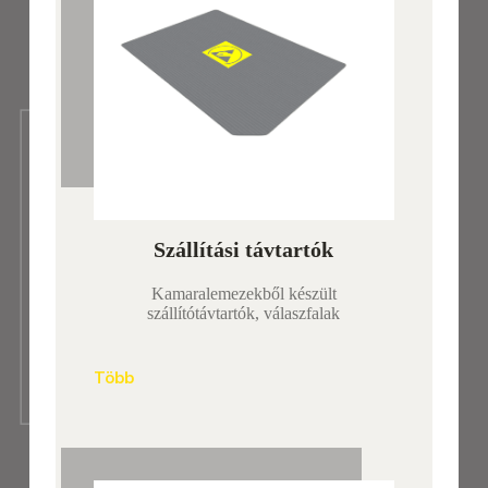
Szállítási távtartók
Kamaralemezekből készült
szállítótávtartók, válaszfalak
Több