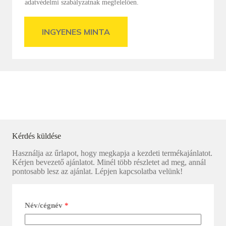
adatvédelmi szabályzatnak megfelelően.
INGYENES MINTA
Kérdés küldése
Használja az űrlapot, hogy megkapja a kezdeti termékajánlatot.
Kérjen bevezető ajánlatot. Minél több részletet ad meg, annál
pontosabb lesz az ajánlat. Lépjen kapcsolatba velünk!
Név/cégnév
*