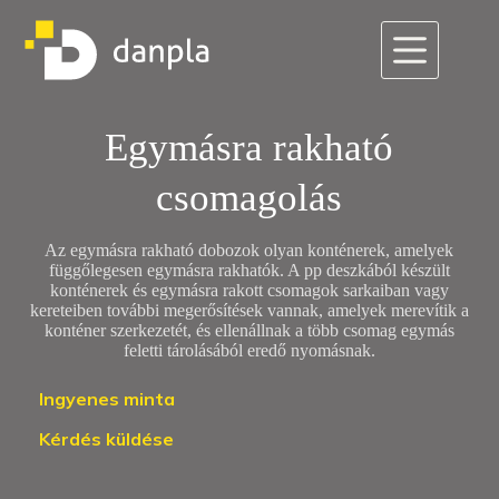
Skip
to
content
Egymásra rakható
csomagolás
Az egymásra rakható dobozok olyan konténerek, amelyek
függőlegesen egymásra rakhatók. A pp deszkából készült
konténerek és egymásra rakott csomagok sarkaiban vagy
kereteiben további megerősítések vannak, amelyek merevítik a
konténer szerkezetét, és ellenállnak a több csomag egymás
feletti tárolásából eredő nyomásnak.
Ingyenes minta
Kérdés küldése