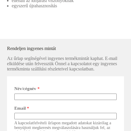
ellenáll az időjárási viszonyoknak
egyszerű újrahasznosítás
Rendeljen ingyenes mintát
Az űrlap segítségével ingyenes termékmintát kaphat. E-mail
elküldése után felvesszük Önnel a kapcsolatot egy ingyenes
termékminta szállítási részleteivel kapcsolatban.
Név/cégnév
*
Email
*
A kapcsolatfelvételi űrlapon megadott adatokat kizárólag a
benyújtott megkeresés megválaszolására használjuk fel, az