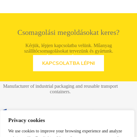
Csomagolási megoldásokat keres?
Kérjük, lépjen kapcsolatba velünk. Műanyag
szállítócsomagolásokat tervezünk és gyártunk.
LÁSD AZ AJÁNLATOT
KAPCSOLATBA LÉPNI
Manufacturer of industrial packaging and reusable transport
containers.
Privacy cookies
Danpla Sp. z o.o.
We use cookies to improve your browsing experience and analyze
41-940 Piekary Śląskie