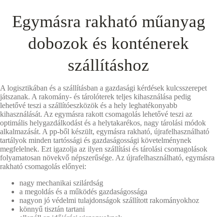
Egymásra rakható műanyag
dobozok és konténerek
szállításhoz
A logisztikában és a szállításban a gazdasági kérdések kulcsszerepet
játszanak. A rakomány- és tárolóterek teljes kihasználása pedig
lehetővé teszi a szállítóeszközök és a hely leghatékonyabb
kihasználását. Az egymásra rakott csomagolás lehetővé teszi az
optimális helygazdálkodást és a helytakarékos, nagy tárolási módok
alkalmazását. A pp-ből készült, egymásra rakható, újrafelhasználható
tartályok minden tartóssági és gazdaságossági követelménynek
megfelelnek. Ezt igazolja az ilyen szállítási és tárolási csomagolások
folyamatosan növekvő népszerűsége. Az újrafelhasználható, egymásra
rakható csomagolás előnyei:
nagy mechanikai szilárdság
a megoldás és a működés gazdaságossága
nagyon jó védelmi tulajdonságok szállított rakományokhoz
könnyű tisztán tartani