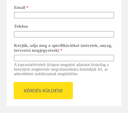
Email
*
Telefon
Kérjük, adja meg a specifikációkat (méretek, anyag,
tervezési megjegyzések)
*
A kapcsolatfelvételi űrlapon megadott adatokat kizárólag a
benyújtott megkeresés megválaszolására használjuk fel, az
adatvédelmi szabályzatnak megfelelően.
KÉRDÉS KÜLDÉSE