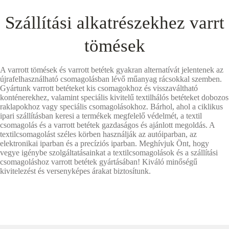
Szállítási alkatrészekhez varrt
tömések
A varrott tömések és varrott betétek gyakran alternatívát jelentenek az
újrafelhasználható csomagolásban lévő műanyag rácsokkal szemben.
Gyártunk varrott betéteket kis csomagokhoz és visszaváltható
konténerekhez, valamint speciális kivitelű textilhálós betéteket dobozos
raklapokhoz vagy speciális csomagolásokhoz. Bárhol, ahol a ciklikus
ipari szállításban keresi a termékek megfelelő védelmét, a textil
csomagolás és a varrott betétek gazdaságos és ajánlott megoldás. A
textilcsomagolást széles körben használják az autóiparban, az
elektronikai iparban és a precíziós iparban. Meghívjuk Önt, hogy
vegye igénybe szolgáltatásainkat a textilcsomagolások és a szállítási
csomagoláshoz varrott betétek gyártásában! Kiváló minőségű
kivitelezést és versenyképes árakat biztosítunk.