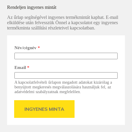
Rendeljen ingyenes mintát
Az űrlap segítségével ingyenes termékmintát kaphat. E-mail
elküldése után felvesszük Önnel a kapcsolatot egy ingyenes
termékminta szállítási részleteivel kapcsolatban.
Név/cégnév
*
Email
*
A kapcsolatfelvételi űrlapon megadott adatokat kizárólag a
benyújtott megkeresés megválaszolására használjuk fel, az
adatvédelmi szabályzatnak megfelelően.
INGYENES MINTA