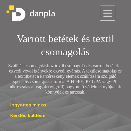
Skip
to
content
Varrott betétek és textil
csomagolás
Szállítási csomagoláshoz textil csomagolás és varrott betétek –
egyedi vevői igényekre egyedi gyártás. A textilcsomagolás és
a textilbetét a karcérzékeny elemek szállítására szolgáló
speciális csomagolási forma. A HDPE, PET/PA vagy PP
mikroszálas anyagok (wigofil) nagyon jó védelmet nyújtanak,
könnyűek és tartósak.
Ingyenes minta
Kérdés küldése