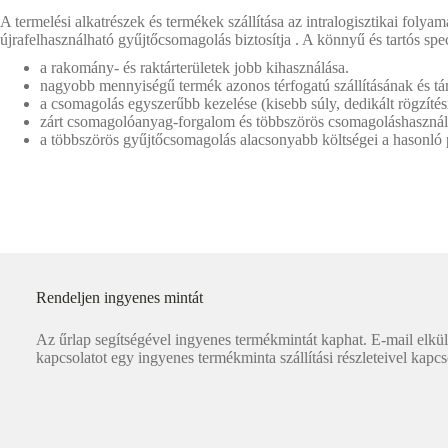
A termelési alkatrészek és termékek szállítása az intralogisztikai foly
újrafelhasználható gyűjtőcsomagolás biztosítja . A könnyű és tartós sp
a rakomány- és raktárterületek jobb kihasználása.
nagyobb mennyiségű termék azonos térfogatú szállításának és tá
a csomagolás egyszerűbb kezelése (kisebb súly, dedikált rögzítési
zárt csomagolóanyag-forgalom és többszörös csomagoláshasznál
a többszörös gyűjtőcsomagolás alacsonyabb költségei a hasonló
Rendeljen ingyenes mintát
Az űrlap segítségével ingyenes termékmintát kaphat. E-mail elkü
kapcsolatot egy ingyenes termékminta szállítási részleteivel kapcs