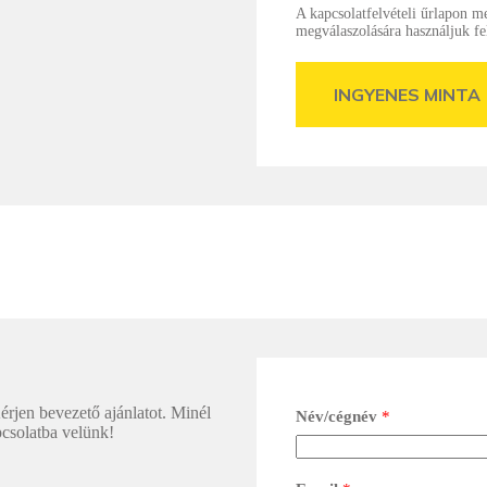
A kapcsolatfelvételi űrlapon m
megválaszolására használjuk fe
INGYENES MINTA
érjen bevezető ajánlatot. Minél
Név/cégnév
*
pcsolatba velünk!