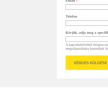
Email
*
Telefon
Kérjük, adja meg a specif
A kapcsolatfelvételi űrlapon m
megválaszolására használjuk fe
KÉRDÉS KÜLDÉSE