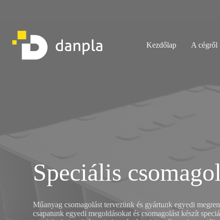
Skip
to
content
Kezdőlap
A cégről
Speciális csomago
Műanyag csomagolást tervezünk és gyártunk egyedi megrend
csapatunk egyedi megoldásokat és csomagolást készít speciá