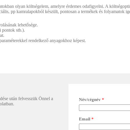
amatokban olyan költségelem, amelyre érdemes odafigyelni. A költségopti
eciális, pp kamralapokból készült, pontosan a termékek és folyamatok i
rolásának lehetősége.
 pontok stb.).
at.
 paraméterekkel rendelkező anyagokhoz képest.
ldése után felvesszük Önnel a
Név/cégnév
*
olatban.
Email
*