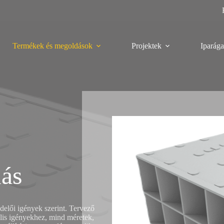
Termékek és megoldások
Projektek
Iparága
lás
elői igények szerint. Tervező
lis igényekhez, mind méretek,