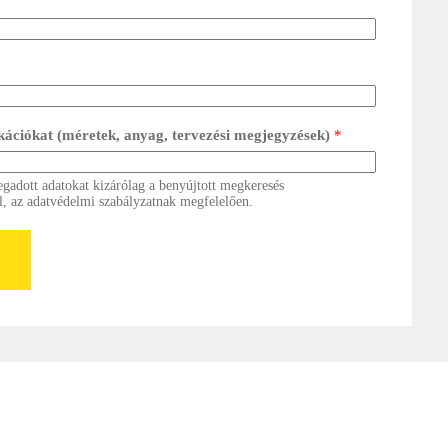
ikációkat (méretek, anyag, tervezési megjegyzések)
*
egadott adatokat kizárólag a benyújtott megkeresés
l, az adatvédelmi szabályzatnak megfelelően.