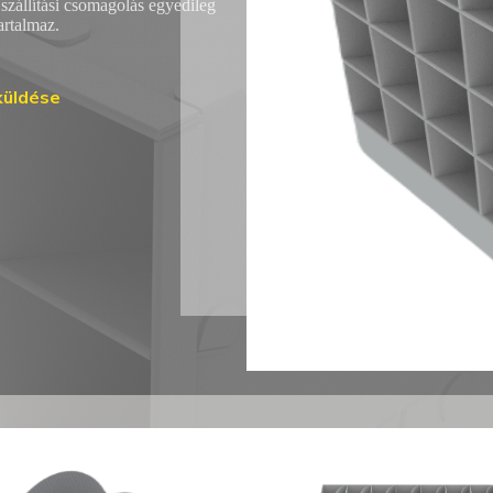
 szállítási csomagolás egyedileg
artalmaz.
küldése