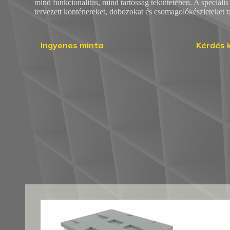
mind funkcionalitás, mind tartósság tekintetében. A speciális
tervezett konténereket, dobozokat és csomagolókészleteket t
Ingyenes minta
Kérdés 