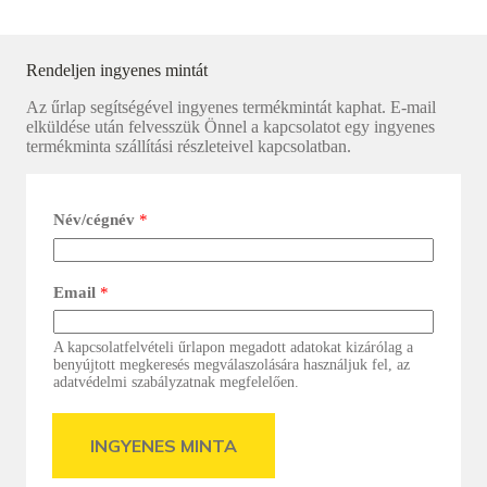
Rendeljen ingyenes mintát
Az űrlap segítségével ingyenes termékmintát kaphat. E-mail
elküldése után felvesszük Önnel a kapcsolatot egy ingyenes
termékminta szállítási részleteivel kapcsolatban.
Név/cégnév
*
Email
*
A kapcsolatfelvételi űrlapon megadott adatokat kizárólag a
benyújtott megkeresés megválaszolására használjuk fel, az
adatvédelmi szabályzatnak megfelelően.
INGYENES MINTA