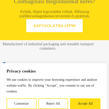
Csomagolási megoldásokat keres?
Kérjük, lépjen kapcsolatba velünk. Műanyag
szállítócsomagolásokat tervezünk és gyártunk.
LÁSD AZ AJÁNLATOT
KAPCSOLATBA LÉPNI
Manufacturer of industrial packaging and reusable transport
containers.
Privacy cookies
Danpla Sp. z o.o.
We use cookies to improve your browsing experience and analyze
41-940 Piekary Śląskie
website traffic. By clicking "Accept", you consent to our use of
ul. Inwestycyjna 6
cookies.
Kontakt
T: +48 732 760 555
Customize
Reject All
Accept All
E: biuro@danpla.pl