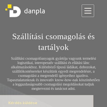
Skip
to
content
Szállítási csomagolás és
tartályok
Szállítási csomagolóanyagok gyártója vagyunk termelési
logisztikai, interoperatív szállítási és ellátási lánc
alkalmazásokhoz. Különböző típusú ládákat, dobozokat,
szállítókonténereket készítünk egyedi megrendelésre, a
csomagolást a megrendelő igényeihez igazítva.
Tapasztalatunknak és innovatív know-how-nak köszönhetően
a leggazdaságosabb csomagolási megoldásokat tudjuk
megtervezni és tanácsot adni.
Kérdés küldése