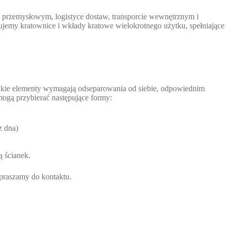
 przemysłowym, logistyce dostaw, transporcie wewnętrznym i
jemy kratownice i wkłady kratowe wielokrotnego użytku, spełniające
akie elementy wymagają odseparowania od siebie, odpowiednim
ogą przybierać następujące formy:
z dna)
 ścianek.
praszamy do kontaktu.