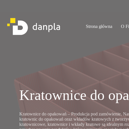
Przejdź
do
treści
Strona główna
O F
Kratownice do op
Kratownice do opakowań – Produkcja pod zamówienie. Nasz
kratownic do opakowań oraz wkładów kratowych z tworzy
kratownicowe, kratownice i wkłady kratowe są idealnym roz