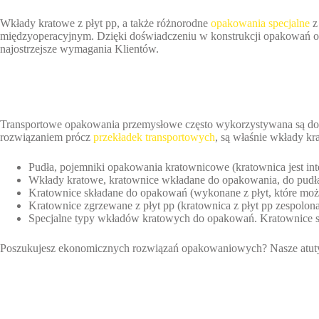
Wkłady kratowe z płyt pp, a także różnorodne
opakowania specjalne
z
międzyoperacyjnym. Dzięki doświadczeniu w konstrukcji opakowań ora
najostrzejsze wymagania Klientów.
Transportowe opakowania przemysłowe często wykorzystywana są do 
rozwiązaniem prócz
przekładek transportowych
, są właśnie wkłady k
Pudła, pojemniki opakowania kratownicowe (kratownica jest int
Wkłady kratowe, kratownice wkładane do opakowania, do pudła
Kratownice składane do opakowań (wykonane z płyt, które możn
Kratownice zgrzewane z płyt pp (kratownica z płyt pp zespolona 
Specjalne typy wkładów kratowych do opakowań. Kratownice szy
Poszukujesz ekonomicznych rozwiązań opakowaniowych? Nasze atuty to