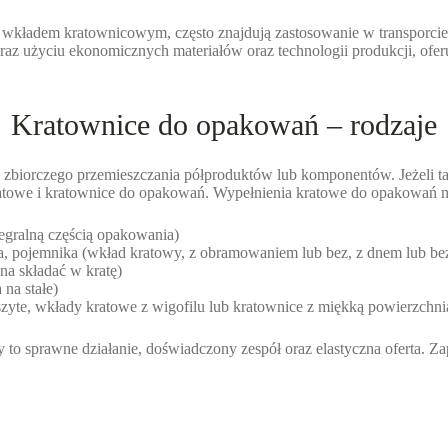
 wkładem kratownicowym, często znajdują zastosowanie w transporcie
z użyciu ekonomicznych materiałów oraz technologii produkcji, oferu
Kratownice do opakowań – rodzaje
zbiorczego przemieszczania półproduktów lub komponentów. Jeżeli t
ratowe i kratownice do opakowań. Wypełnienia kratowe do opakowań m
egralną częścią opakowania)
, pojemnika (wkład kratowy, z obramowaniem lub bez, z dnem lub be
a składać w kratę)
na stałe)
te, wkłady kratowe z wigofilu lub kratownice z miękką powierzchnią
 sprawne działanie, doświadczony zespół oraz elastyczna oferta. Za