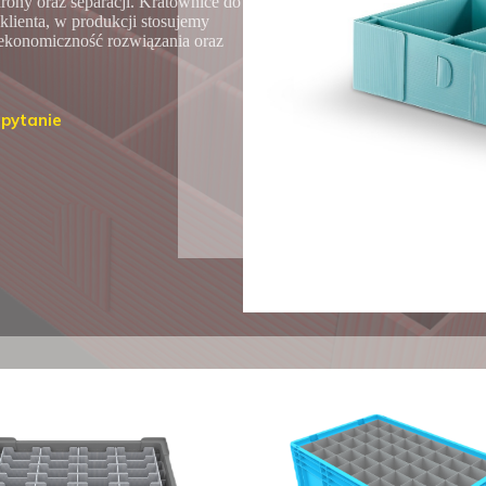
ony oraz separacji. Kratownice do
lienta, w produkcji stosujemy
 ekonomiczność rozwiązania oraz
apytanie