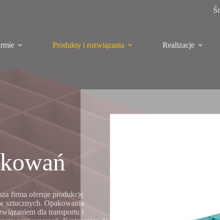
Ś
irmie
Produkty i rozwiązania
Realizacje
akowań
a firma oferuje produkcję
w sztucznych. Opakowania
wiązaniem dla transportu i