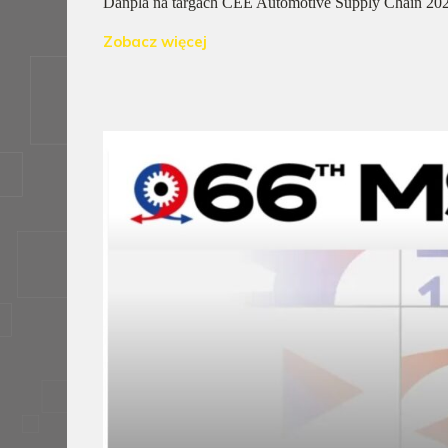
Danpla na targach CEE Automotive Supply Chain 202
Zobacz więcej