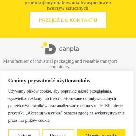
produkujemy opakowania transportowe z
tworzyw sztucznych.
ZOBACZ OFERTĘ
PRZEJDŹ DO KONTAKTU
Manufacturer of industrial packaging and reusable transport
containers.
Cenimy prywatność użytkowników
Używamy plików cookie, aby poprawić jakość przeglądania,
wyświetlać reklamy lub treści dostosowane do indywidualnych
Danpla Sp. z o.o.
potrzeb użytkowników oraz analizować ruch na stronie. Kliknięcie
41-940 Piekary Śląskie
przycisku „Akceptuj wszystkie” oznacza zgodę na wykorzystywanie
ul. Inwestycyjna 6
przez nas plików cookie.
Kontakt
T: +48 732 760 555
Dostosuj
Odrzucać
Akceptuj wszystko