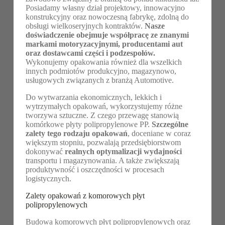
Posiadamy własny dział projektowy, innowacyjno
konstrukcyjny oraz nowoczesną fabrykę, zdolną do
obsługi wielkoseryjnych kontraktów.
Nasze
doświadczenie obejmuje współpracę ze znanymi
markami motoryzacyjnymi, producentami aut
oraz dostawcami części i podzespołów.
Wykonujemy opakowania również dla wszelkich
innych podmiotów produkcyjno, magazynowo,
usługowych związanych z branżą Automotive.
Do wytwarzania ekonomicznych, lekkich i
wytrzymałych opakowań, wykorzystujemy różne
tworzywa sztuczne. Z czego przewagę stanowią
komórkowe płyty polipropylenowe PP.
Szczególne
zalety tego rodzaju opakowań
, doceniane w coraz
większym stopniu, pozwalają przedsiębiorstwom
dokonywać
realnych optymalizacji wydajności
transportu i magazynowania. A także zwiększają
produktywność i oszczędności w procesach
logistycznych.
Zalety opakowań z komorowych płyt
polipropylenowych
Budowa komorowych płyt polipropylenowych oraz