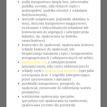
pudła transportowe danpla box, uniwersalne
pudełka zwrotne, (dla różnych części i
podzespołów, pudełka również z wkładami
dedykowanymi),
skrzynki sztaplowane, pojemniki układane w
stosy, skrzynki transportowo-magazynowe,
(wykonane z indywidualnymi wkładami lub
kratownicami do segregacji i zabezpieczenia
ładunku, np. opakowania na lusterka
samochodowe)
kratownice do opakowań, opakowania kratowe,
wkłady kratowe do opakowań, (do
bezpiecznego transportu części i komponentów
posegregowanych i odseparowanych od siebie)
opakowania esd
, z zabezpieczeniem
antystatycznym, (dla części elektronicznych)
wkłady szyte i
opakowania tekstylne
, (specjalne
rozwiązania m.in. z wigofilu zabezpieczające
przed zarysowaniem i otarciami)
przekładki transportowe, przegrody do
opakowań, (stosowane do oddzielania warstw
produktów)
wielokrotne opakowania specjalne,
specjalistyczne opakowania na zamówienie,
opakowania zwrotne dla przemysłu