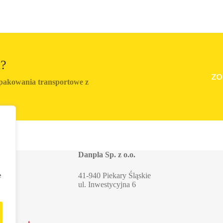
h?
ZO
pakowania transportowe z
Danpla Sp. z o.o.
41-940 Piekary Śląskie
e
ul. Inwestycyjna 6