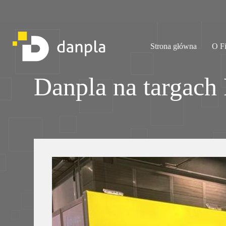
Przejdź
do
treści
Strona główna
O F
Danpla na targach 
Danpla na targach Plastpol 2025