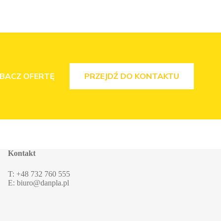
BACZ OFERTĘ
PRZEJDŹ DO KONTAKTU
Kontakt
T: +48 732 760 555
E: biuro@danpla.pl