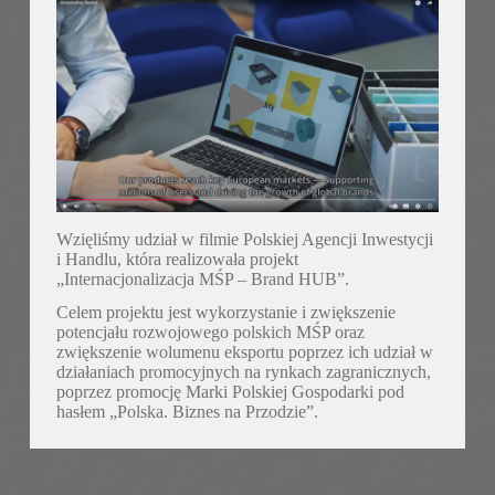
Wzięliśmy udział w filmie Polskiej Agencji Inwestycji
i Handlu, która realizowała projekt
„Internacjonalizacja MŚP – Brand HUB”.
Celem projektu jest wykorzystanie i zwiększenie
potencjału rozwojowego polskich MŚP oraz
zwiększenie wolumenu eksportu poprzez ich udział w
działaniach promocyjnych na rynkach zagranicznych,
poprzez promocję Marki Polskiej Gospodarki pod
hasłem „Polska. Biznes na Przodzie”.