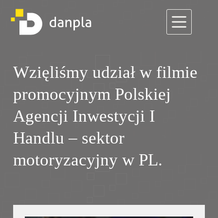
Przejdź
do
treści
Wzięliśmy udział w filmie
Wzięliśmy udział w filmie promocyjnym PAIH – polski sektor
motoryzacyjny
promocyjnym Polskiej
Agencji Inwestycji I
Handlu – sektor
motoryzacyjny w PL.